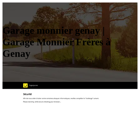
Garage monnier genay |
Garage Monnier Frères à
Genay